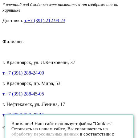
* внешний вид блюда может отличаться от изображения на
картинке
Доставка:
т.+7 (391) 212 99 23
Филиалы:
г. Красноярск, ул. Л.Кецховели, 37
т.+7 (391) 288-24-00
г. Красноярск, пр. Мира, 53
т.+7 (391) 288-45-05
г. Нефтекамск, ул. Ленина, 17
т.+7 (904) 737-27-15
Внимание! Наш сайт использует файлы "Cookies".
© Ресторан КинзаЗа, 2026. Все права защищены.
Оставаясь на нашем сайте, Вы соглашаетесь на
обработку персональных данных
в соответствии с